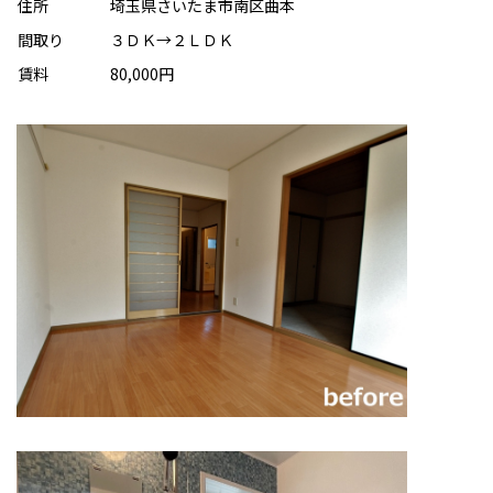
住所
埼玉県さいたま市南区曲本
間取り
３ＤＫ→２ＬＤＫ
賃料
80,000円