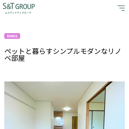
企業情報
事業紹介
DINKS
サステナビリティ
ペットと暮らすシンプルモダンなリノ
ベ部屋
S&Tを知る
暮らしのガイド
採用情報
賃貸管理の無料相談
退居・解約受付
お問い合わせ